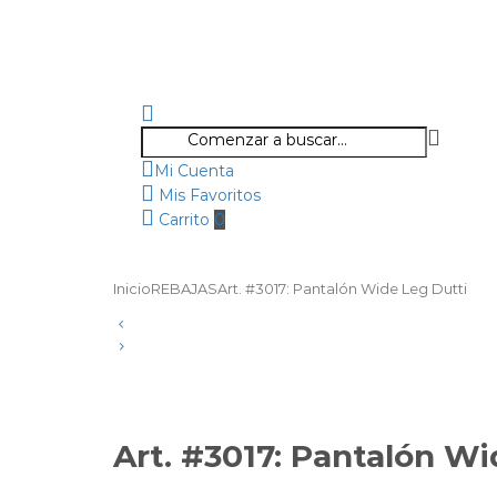
Mi Cuenta
Mis Favoritos
Carrito
0
Inicio
REBAJAS
Art. #3017: Pantalón Wide Leg Dutti
Art.
Product
Art.
#1461:
#3406:
Zoom
Sweater
navigation
Blazer
Ana
Dutti
Motitas
Art. #3017: Pantalón Wi