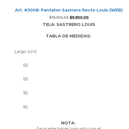
Art. #3008: Pantalon Sastrero Recto Louis (WEB)
$
19,100.00
$
9,900.00
TELA: SASTRERO LOUIS
TABLA DE MEDIDAS:
Largo (cm)
93
93
95
95
NOTA:
Se puede hacer conjunto con el