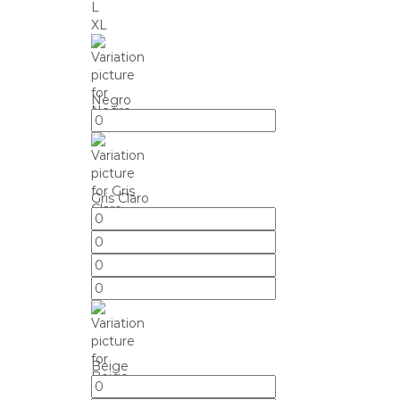
L
XL
Negro
Gris Claro
Beige