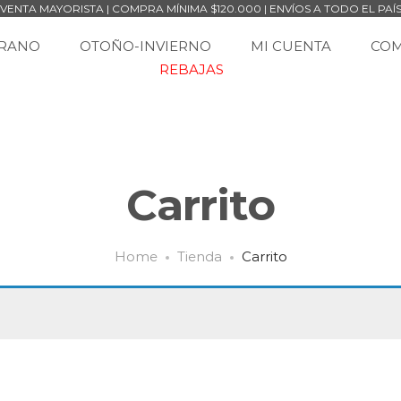
VENTA MAYORISTA | COMPRA MÍNIMA $120.000 | ENVÍOS A TODO EL PAÍ
ERANO
OTOÑO-INVIERNO
MI CUENTA
CO
REBAJAS
Carrito
Home
Tienda
Carrito