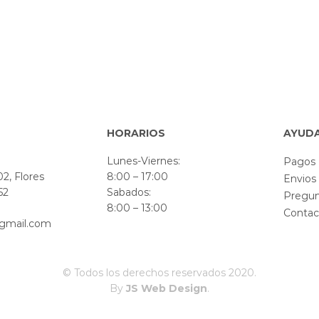
HORARIOS
AYUD
Lunes-Viernes:
Pagos
2, Flores
8:00 – 17:00
Envios
52
Sabados:
Pregun
8:00 – 13:00
Contac
gmail.com
© Todos los derechos reservados 2020.
By
JS Web Design
.