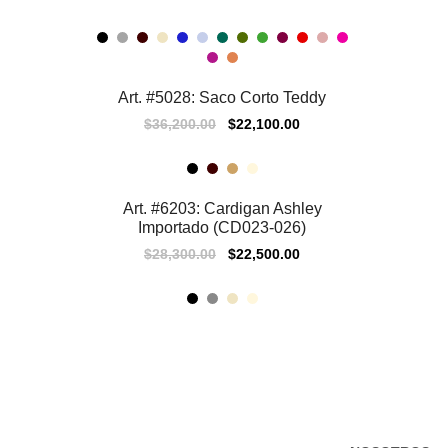
Art. #5028: Saco Corto Teddy
39% OFF
$
36,200.00
$
22,100.00
Art. #6203: Cardigan Ashley
ÚLTIMOS
Importado (CD023-026)
$
28,300.00
$
22,500.00