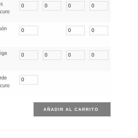
is
curo
són
ige
rde
curo
AÑADIR AL CARRITO