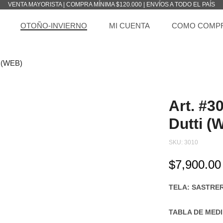
VENTA MAYORISTA | COMPRA MÍNIMA $120.000 | ENVÍOS A TODO EL PAÍS
OTOÑO-INVIERNO
MI CUENTA
COMO COMP
i (WEB)
Art. #3
Dutti (
SKU:
3010
$
7,900.00
TELA: SASTRE
TABLA DE MED