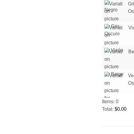
Gr
Os
Vi
Be
Ve
Os
Items
:
0
Total
:
$
0.00
0
I
t