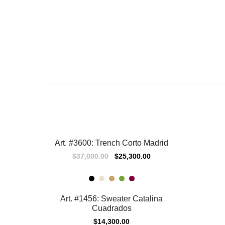
Art. #3600: Trench Corto Madrid
ÚLTIMOS
$
37,000.00
$
25,300.00
Art. #1456: Sweater Catalina
Cuadrados
$
14,300.00