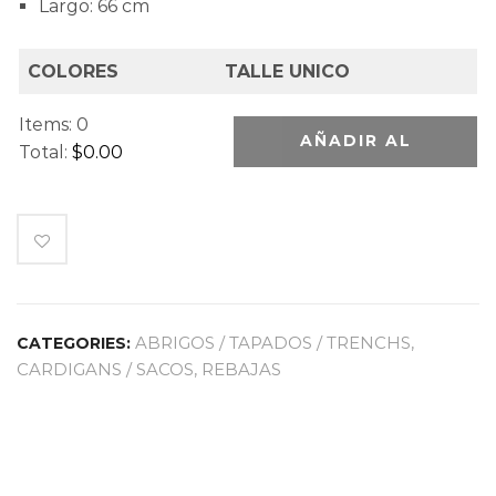
Largo: 66 cm
COLORES
TALLE UNICO
Items
:
0
AÑADIR AL
Total
:
$0.00
0
CARRITO
I
t
e
m
s
ABRIGOS / TAPADOS / TRENCHS
,
CATEGORIES:
.
CARDIGANS / SACOS
,
REBAJAS
Y
o
u
r
t