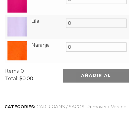
Lila
Naranja
Items
:
0
AÑADIR AL
Total
:
$0.00
0
CARRITO
I
t
CARDIGANS / SACOS
,
Primavera-Verano
CATEGORIES:
e
m
s
.