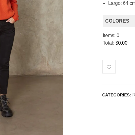
Largo: 64 c
COLORES
Items
:
0
Total
:
$0.00
0
I
t
e
m
s
CATEGORIES:
.
Y
o
u
r
t