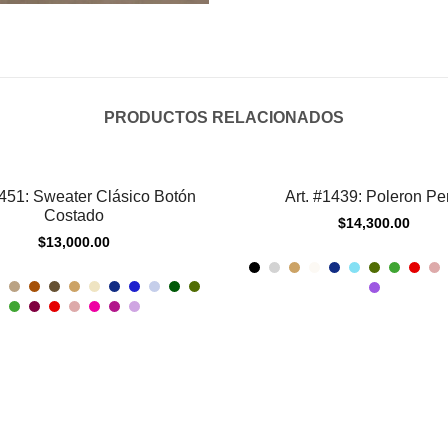
o
t
a
l
PRODUCTOS RELACIONADOS
i
s
$
0
1451: Sweater Clásico Botón
Art. #1439: Poleron Pe
Costado
.
$
14,300.00
$
13,000.00
0
0