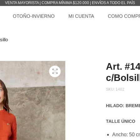
VENTA MAYORISTA | COMPRA MÍNIMA $120.000 | ENVÍOS A TODO EL PAÍS
OTOÑO-INVIERNO
MI CUENTA
COMO COMP
illo
Art. #1
c/Bolsil
SKU:
1402
HILADO: BREM
TALLE ÚNICO
Ancho: 50 c