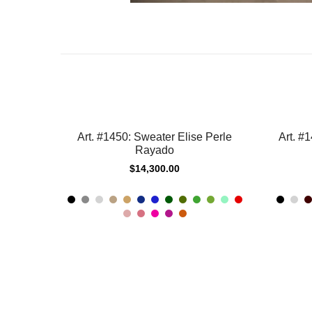
Art. #1450: Sweater Elise Perle
Art. #
Reingreso
Rayado
$
14,300.00