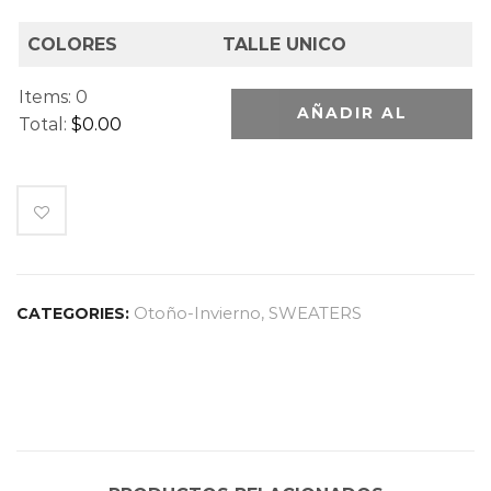
COLORES
TALLE UNICO
Items
:
0
AÑADIR AL
Total
:
$0.00
0
CARRITO
I
t
e
m
s
Otoño-Invierno
,
SWEATERS
CATEGORIES:
.
Y
o
u
r
t
o